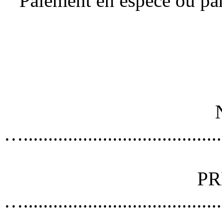
Paiement en espèce ou par 
…..........................................
PR
…..........................................