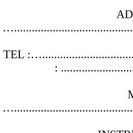
AD
…..........................................
TEL :….............................
: ........................
…..........................................